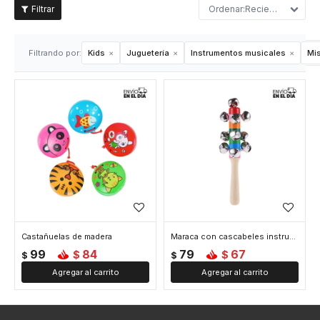
Recientes
Filtrando por:
Kids
Juguetería
Instrumentos musicales
Mis
Castañuelas de madera
Maraca con cascabeles instrumento musical
99
84
79
67
$
$
$
$