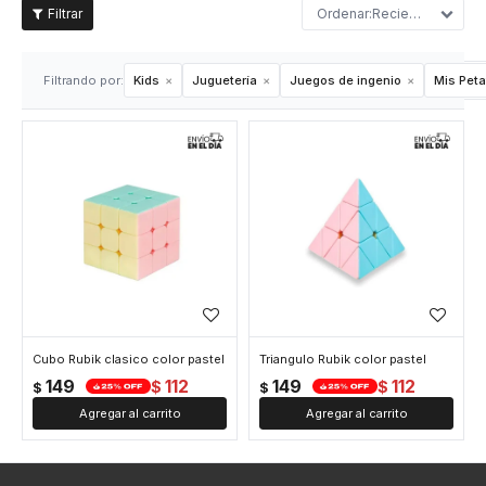
Recientes
Filtrando por:
Kids
Juguetería
Juegos de ingenio
Mis Peta
Cubo Rubik clasico color pastel
Triangulo Rubik color pastel
149
112
149
112
$
$
$
$