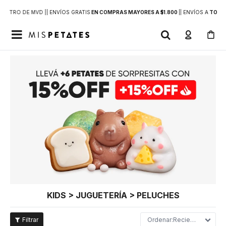
DENTRO DE MVD |
| ENVÍOS GRATIS
EN COMPRAS MAYORES A $1.800
|
| ENVÍOS A
TODO 

KIDS > JUGUETERÍA > PELUCHES
Recientes