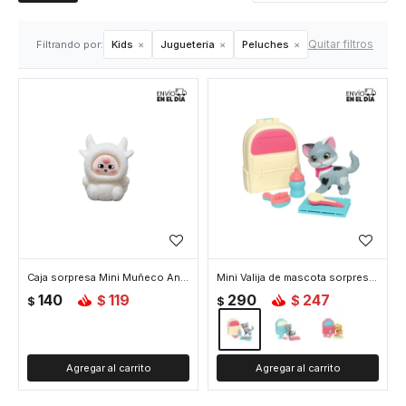
Quitar filtros
Filtrando por:
Kids
Juguetería
Peluches
Caja sorpresa Mini Muñeco Animalitos
Mini Valija de mascota sorpresa - Beige
140
119
290
247
$
$
$
$