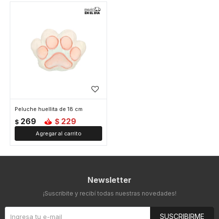
Peluche huellita de 18 cm
269
229
$
$
Newsletter
¡Suscribite y recibí todas nuestras novedades!
SUSCRIBIRME