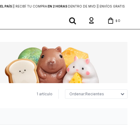
EL PAÍS
|
| RECIBÍ TU COMPRA
EN 2 HORAS
DENTRO DE MVD |
| ENVÍOS GRATIS
EN COMP
0
$
1 artículo
Recientes