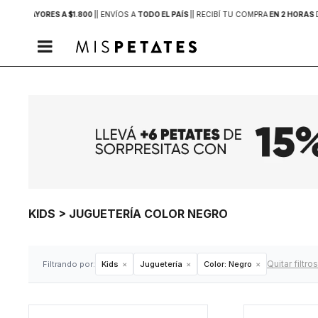
PRAS MAYORES A $1.800
|
| ENVÍOS A
TODO EL PAÍS
|
| RECIBÍ TU COMPRA
EN 2 HORAS

KIDS > JUGUETERÍA COLOR NEGRO
Quitar filtros
Filtrando por:
Kids
Juguetería
Color:
Negro