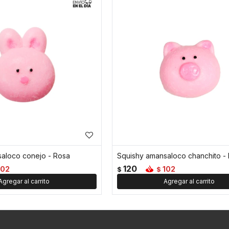
aloco conejo - Rosa
Squishy amansaloco chanchito -
120
102
102
$
$