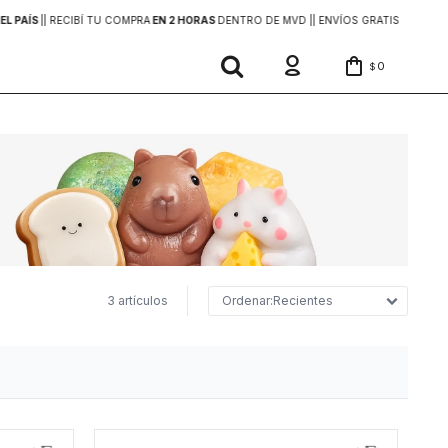
EL PAÍS
|
| RECIBÍ TU COMPRA
EN 2 HORAS
DENTRO DE MVD |
| ENVÍOS GRATIS
EN COMP
0
$
3 artículos
Recientes