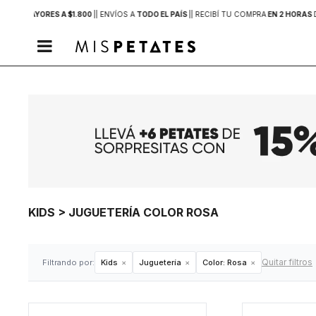
PRAS MAYORES A $1.800
|
| ENVÍOS A
TODO EL PAÍS
|
| RECIBÍ TU COMPRA
EN 2 HORAS

KIDS > JUGUETERÍA COLOR ROSA
Quitar filtros
Filtrando por:
Kids
Juguetería
Color:
Rosa