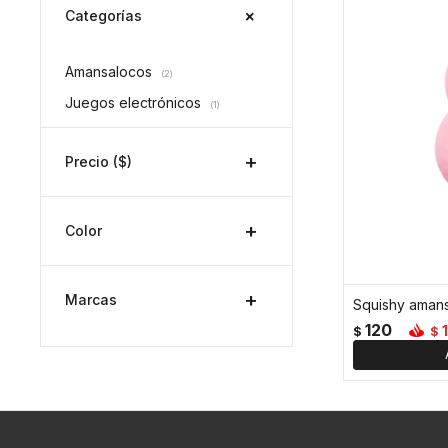
Categorías
Amansalocos
(2)
Juegos electrónicos
(1)
Precio
($)
Color
Marcas
Squishy amans
120
$
$