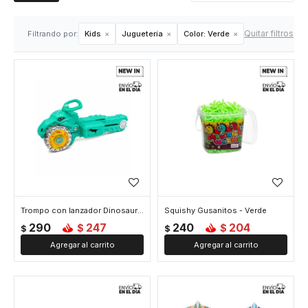
Quitar filtros
Filtrando por:
Kids
Juguetería
Color:
Verde
Trompo con lanzador Dinosaurio - Verde
Squishy Gusanitos - Verde
290
247
240
204
$
$
$
$