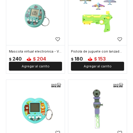
Mascota virtual electronica - Verde
Pistola de juguete con lanzadores - Verde
240
204
180
153
$
$
$
$