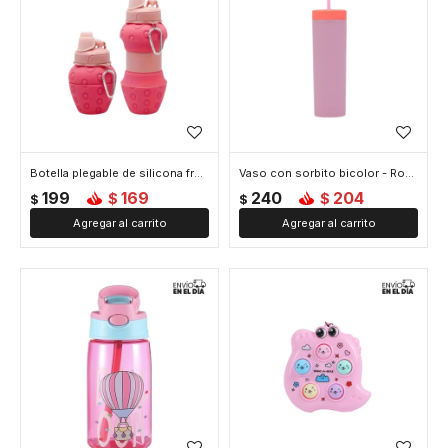
Botella plegable de silicona frutilla - Rosado
Vaso con sorbito bicolor - Rosado
199
169
240
204
$
$
$
$