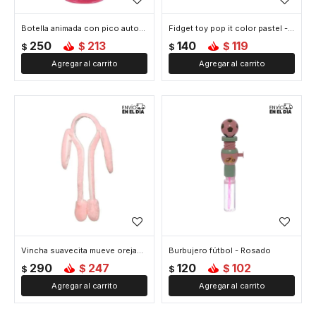
Botella animada con pico automático - Rosado
Fidget toy pop it color pastel - Rosado
250
213
140
119
$
$
$
$
Vincha suavecita mueve orejas - Rosado
Burbujero fútbol - Rosado
290
247
120
102
$
$
$
$