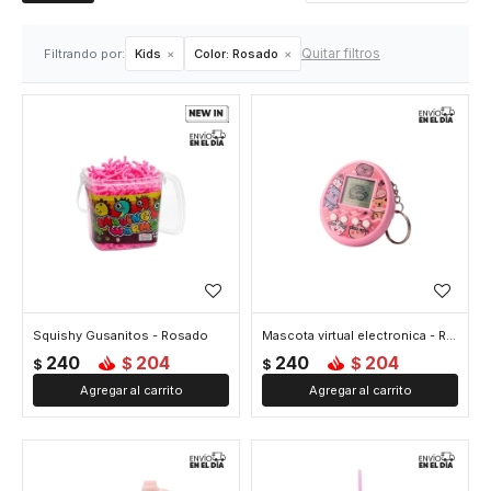
Quitar filtros
Filtrando por:
Kids
Color:
Rosado
Squishy Gusanitos - Rosado
Mascota virtual electronica - Rosado
240
204
240
204
$
$
$
$