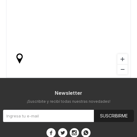
Newsletter
¡Suscribite y recibí todas nuestras novedades!
SUSCRIBIRME



