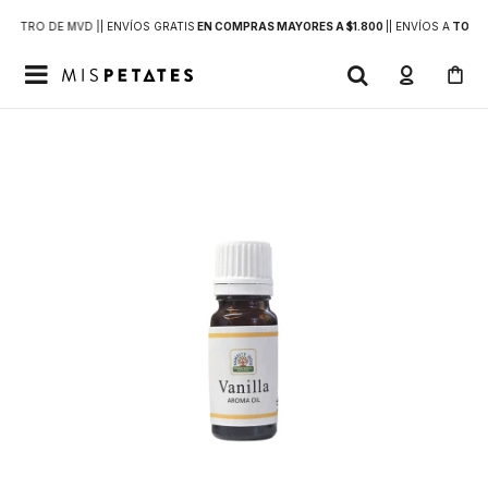
DENTRO DE MVD |
| ENVÍOS GRATIS
EN COMPRAS MAYORES A $1.800
|
| ENVÍOS A
TODO 
