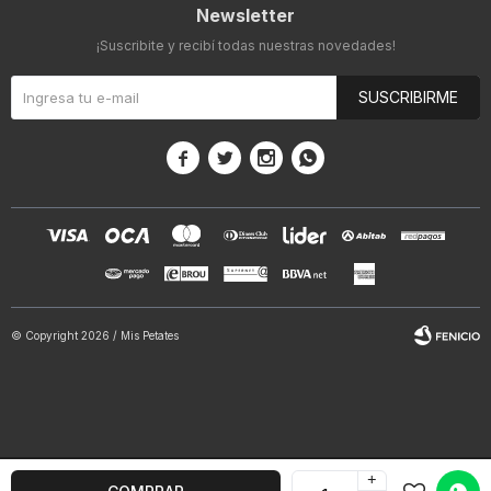
Newsletter
¡Suscribite y recibí todas nuestras novedades!
SUSCRIBIRME




© Copyright 2026 / Mis Petates
+
Fenicio