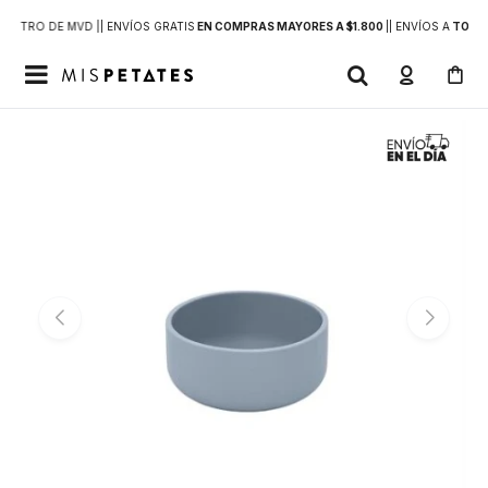
DENTRO DE MVD |
| ENVÍOS GRATIS
EN COMPRAS MAYORES A $1.800
|
| ENVÍOS A
TODO 
