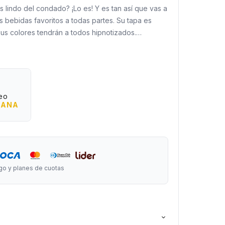
 lindo del condado? ¡Lo es! Y es tan así que vas a
us bebidas favoritos a todas partes. Su tapa es
 sus colores tendrán a todos hipnotizados.
to x 7 cm de diámetro
eo
ÑANA
go y planes de cuotas