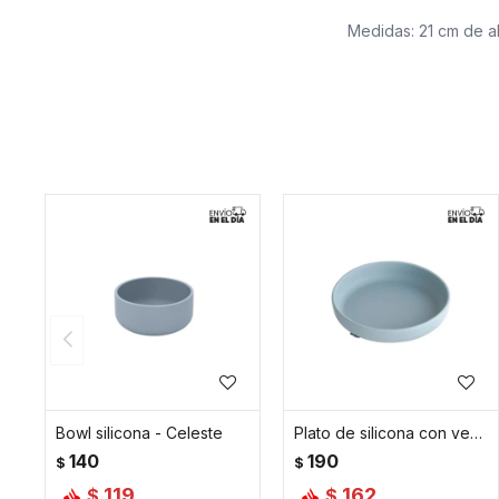
Medidas: 21 cm de a
Bowl silicona - Celeste
Plato de silicona con ventosa - Celeste
140
190
$
$
119
162
$
$