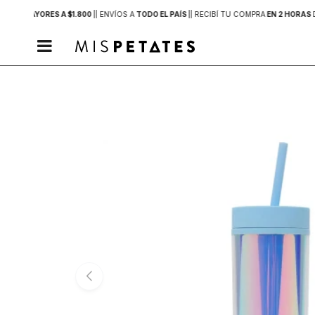
PRAS MAYORES A $1.800
|
| ENVÍOS A
TODO EL PAÍS
|
| RECIBÍ TU COMPRA
EN 2 HORAS
