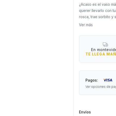
¿Acaso es el vaso más
querer llevarlo con t
rosca, trae sorbito y
Ver más
Medidas: 21 cm de al
En montevid
TE LLEGA MA
Pagos:
Ver opciones de pa
Envíos