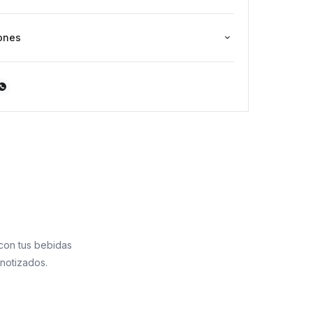
ones

 con tus bebidas
pnotizados.