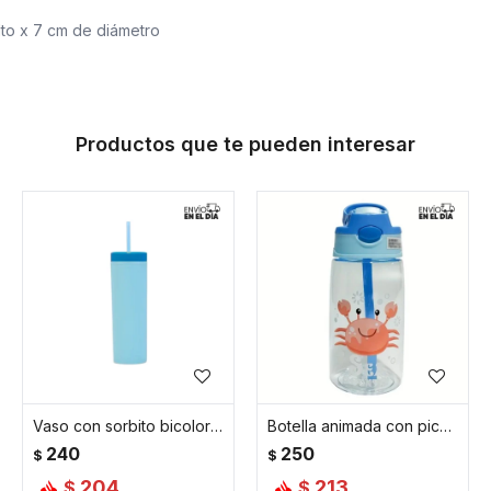
lto x 7 cm de diámetro
Productos que te pueden interesar
Vaso con sorbito bicolor - Celeste
Botella animada con pico automático - Celeste
240
250
$
$
204
213
$
$