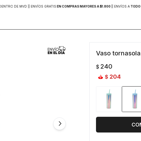
DENTRO DE MVD |
| ENVÍOS GRATIS
EN COMPRAS MAYORES A $1.800
|
| ENVÍOS A
TODO 
Vaso tornasola
240
$
204
$
CO