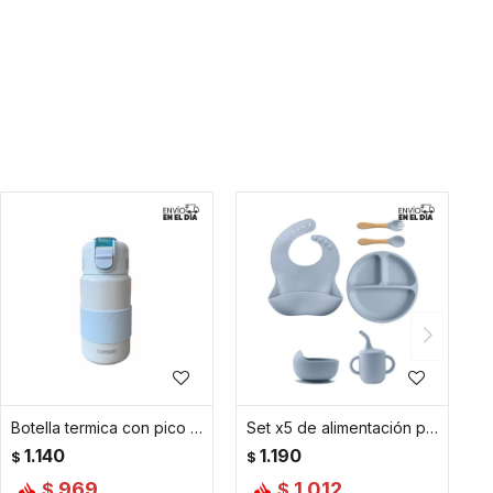
Botella termica con pico y silicona - Celeste
Set x5 de alimentación para bebé de silicona - Celeste
1.140
1.190
$
$
969
1.012
$
$