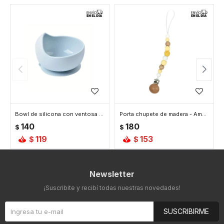
Bowl de silicona con ventosa - Azul
Porta chupete de madera - Amarillo
140
180
$
$
119
153
$
$
Newsletter
¡Suscribite y recibí todas nuestras novedades!
SUSCRIBIRME