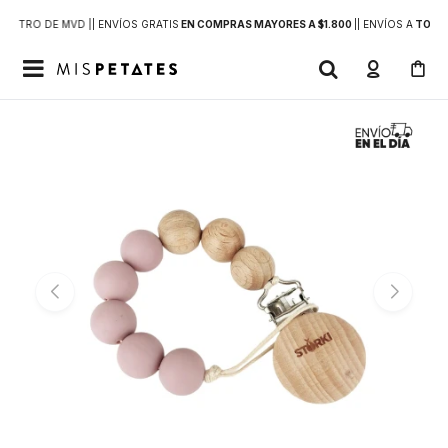
DENTRO DE MVD |
| ENVÍOS GRATIS
EN COMPRAS MAYORES A $1.800
|
| ENVÍOS A
TODO 
