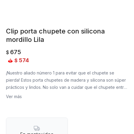
Clip porta chupete con silicona
mordillo Lila
675
$
574
$
¡Nuestro aliado número 1 para evitar que el chupete se
pierda! Estos porta chupetes de madera y silicona son súper
prácticos y lindos. No solo van a cuidar que el chupete entre
en contacto con el piso, sino que además va a vestir a tu
Ver más
peque con su diseño y color súper tiernos. Y, por si fuera
poco, ¡sus cuentas de silicona funcionan también como
mordillos!
Libre de BPA, PVC, ftalatos y látex. No tóxico.
Material: madera y silicona