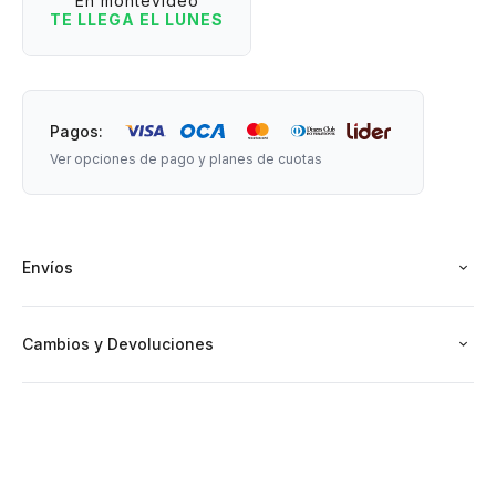
En montevideo
Medidas: 17 cm de largo (sin contar la cuerda)
TE LLEGA EL LUNES
Pagos:
Ver opciones de pago y planes de cuotas
Envíos
Cambios y Devoluciones