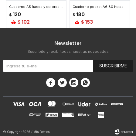
Cuaderno A5 frases y colores - Celeste
Cuaderno pocket A6 80 hojas - Celeste
120
180
$
$
102
153
$
$
Newsletter
¡Suscribite y recibí todas nuestras novedades!
SUSCRIBIRME




© Copyright 2026 / Mis Petates