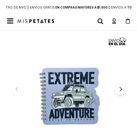
DENTRO DE MVD |
| ENVÍOS GRATIS
EN COMPRAS MAYORES A $1.800
|
| ENVÍOS A
TODO 
