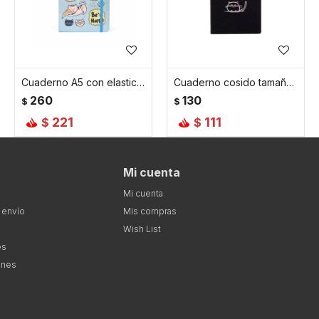
Cuaderno A5 con elastico gatito - Celeste
Cuaderno cosido tamaño A5
260
130
$
$
221
111
$
$
Mi cuenta
Mi cuenta
 envío
Mis compras
Wish List
es
ones