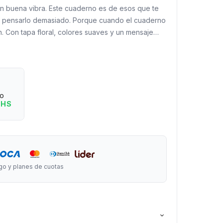
on buena vibra. Este cuaderno es de esos que te
in pensarlo demasiado. Porque cuando el cuaderno
en. Con tapa floral, colores suaves y un mensaje
a anotar ideas, escribir, planear o simplemente
papel. Perfecto para el escritorio, la mochila o la
a esos momentos tranquilos donde escribir se
eo
no (o más de uno):
 HS
lustrada floral.
 escribir cómodo.
a uso diario.
rnaling o listas.
go y planes de cuotas
rgo x 13,5 cm de ancho.