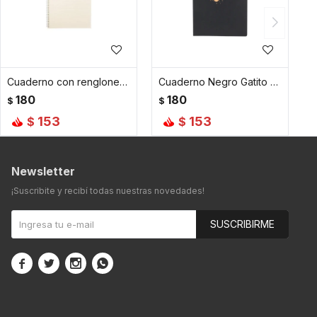
Cuaderno con renglones de 15,5 cm x 21,5 cm
Cuaderno Negro Gatito Tapa Blanda
180
180
$
$
153
153
$
$
Newsletter
¡Suscribite y recibí todas nuestras novedades!
SUSCRIBIRME



