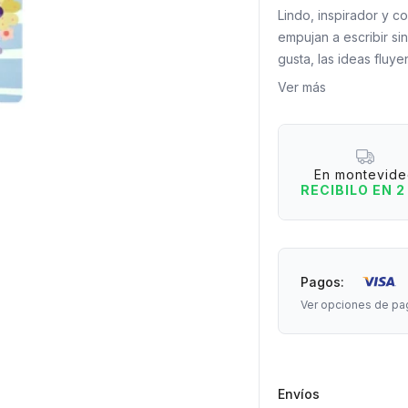
Lindo, inspirador y c
empujan a escribir s
gusta, las ideas fluy
positivo, es ideal par
Ver más
bajar pensamientos al 
mesa de luz, acompañ
vuelve un mini ritual.
En montevid
Razones para tener u
RECIBILO EN 2
- Cuaderno con tapa i
- Hojas rayadas para
- Formato práctico par
- Ideal para notas, jou
Pagos:
Ver opciones de pa
Medidas: 20 cm de la
Envíos