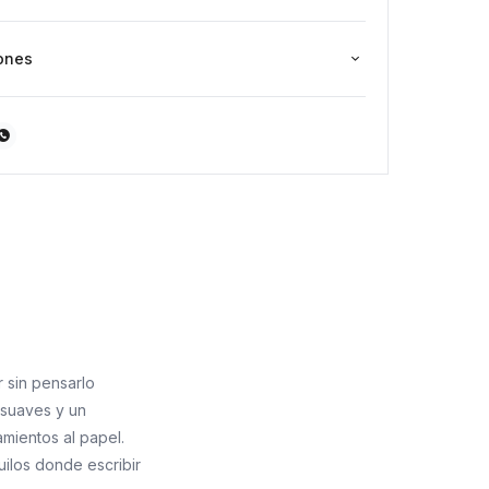
ones

 sin pensarlo
 suaves y un
amientos al papel.
uilos donde escribir