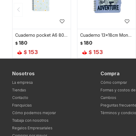
Cuaderno pocket A6 80 hojas - Celeste
Cuaderno 13x18cm Monster Car - Celeste
180
180
$
$
153
153
$
$
Nosotros
Compra
La empresa
Cómo comprar
Tiendas
Formas y costos de
Contacto
Cambios
Franquicias
Preguntas frecuent
Cómo podemos mejorar
Términos y condici
Trabaja con nosotros
Regalos Empresariales
Compras por mayor