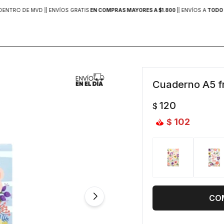
DENTRO DE MVD |
| ENVÍOS GRATIS
EN COMPRAS MAYORES A $1.800
|
| ENVÍOS A
TODO 
Cuaderno A5 fr
120
$
102
$
CO