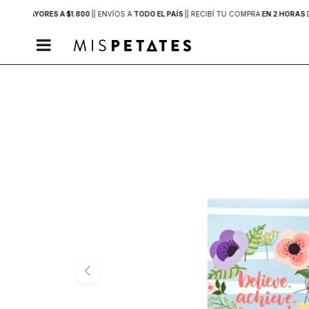
PRAS MAYORES A $1.800
|
| ENVÍOS A
TODO EL PAÍS
|
| RECIBÍ TU COMPRA
EN 2 HORAS
