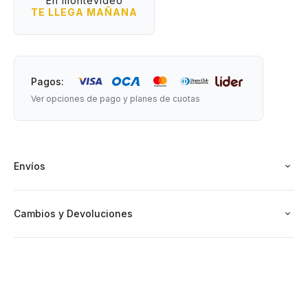
En montevideo
regulables.
TE LLEGA MAÑANA
- Funciona de forma inalámbrica una vez cargado, sin
depender de cables conectados.
- Giro de hasta 360° para inclinarlo y acomodarlo al ángulo
exacto que necesites.
Pagos:
- Organizador giratorio con divisores especiales para
Ver opciones de pago y planes de cuotas
colocar cosméticos, brochas, pinceles, esponjas, anillos o
cualquier accesorio.
- Base para apoyar el celular y mirar tus series o videos
mientras te haces la rutina de skincare.
Envíos
Medidas:
Con base: 28 cm de largo x 11 cm de ancho x 32 cm de altura
Cambios y Devoluciones
Espejo: 21,5 cm de diámetro
Organizador: 11 cm de diámetro x 11 cm de altura