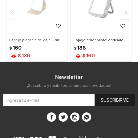
Espejo plegable de viaje - 7x11cm - Blanco
Espejo color pastel ondeado con soporte trasero - Blanco
160
188
$
$
136
160
$
$
Newsletter
¡Suscribite y recibí todas nuestras novedades!
SUSCRIBIRME



