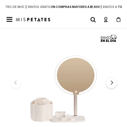
DENTRO DE MVD |
| ENVÍOS GRATIS
EN COMPRAS MAYORES A $1.800
|
| ENVÍOS A
TODO 
