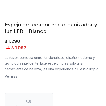
Espejo de tocador con organizador y
luz LED - Blanco
1.290
$
1.097
$
La fusión perfecta entre funcionalidad, diseño moderno y
tecnología inteligente. Este espejo no es solo una
herramienta de belleza, ¡es una experiencia! Su estilo limpio y
minimalista encaja perfectamente en cualquier espacio:
Ver más
desde un tocador glamoroso hasta un escritorio moderno.
Pero su verdadero encanto está en los detalles que lo hacen
práctico, cómodo y versátil:
- Luz LED incorporada con aro luminoso de 3 intensidades