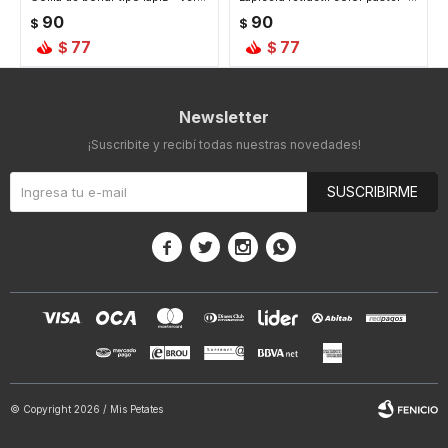
90
90
$
$
77
77
$
$
Newsletter
¡Suscribite y recibí todas nuestras novedades!
SUSCRIBIRME




© Copyright 2026 / Mis Petates