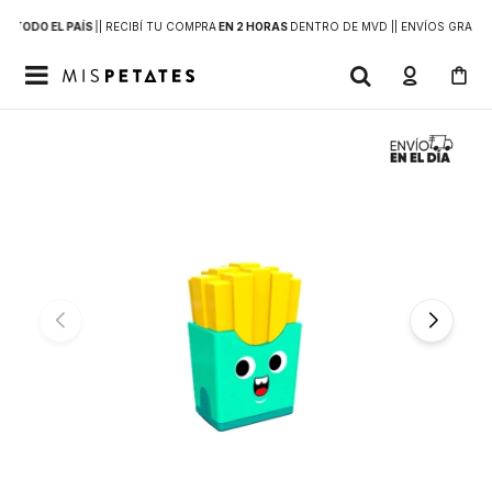
 A
TODO EL PAÍS
|
| RECIBÍ TU COMPRA
EN 2 HORAS
DENTRO DE MVD |
| ENVÍOS GRATIS
