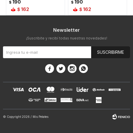
190
190
$
$
162
162
$
$
Newsletter
¡Suscribite y recibí todas nuestras novedades!
SUSCRIBIRME




© Copyright 2026 / Mis Petates