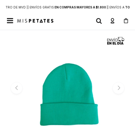
DENTRO DE MVD |
| ENVÍOS GRATIS
EN COMPRAS MAYORES A $1.800
|
| ENVÍOS A
TODO 
