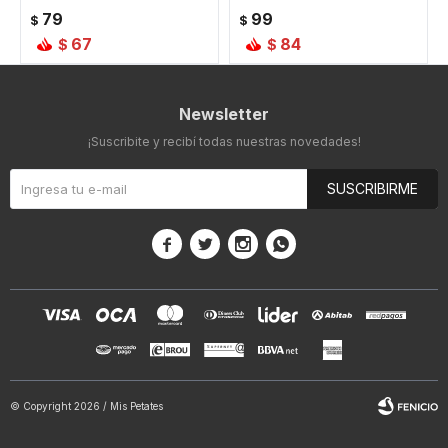
79
99
$
$
67
84
$
$
Newsletter
¡Suscribite y recibí todas nuestras novedades!
SUSCRIBIRME




© Copyright 2026 / Mis Petates