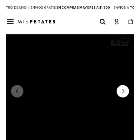
DENTRO DE MVD |
| ENVÍOS GRATIS
EN COMPRAS MAYORES A $1.800
|
| ENVÍOS A
TODO 
