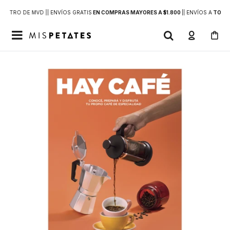
DENTRO DE MVD |
| ENVÍOS GRATIS
EN COMPRAS MAYORES A $1.800
|
| ENVÍOS A
TODO 
