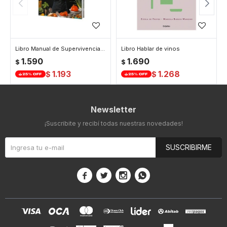
Libro Manual de Supervivencia Paulina Cocina
Libro Hablar de vinos
1.590
1.690
$
$
1.193
1.268
$
$
Newsletter
¡Suscribite y recibí todas nuestras novedades!
SUSCRIBIRME



