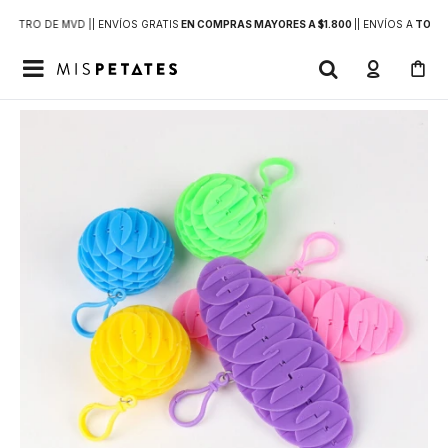
DENTRO DE MVD |
| ENVÍOS GRATIS
EN COMPRAS MAYORES A $1.800
|
| ENVÍOS A
TODO 
