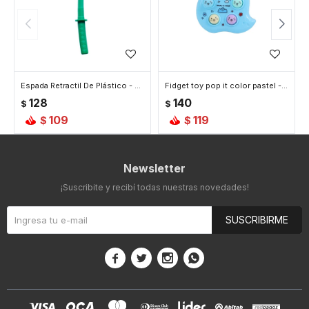
Espada Retractil De Plástico - Celeste
Fidget toy pop it color pastel - Celeste
128
140
$
$
109
119
$
$
Newsletter
¡Suscribite y recibí todas nuestras novedades!
SUSCRIBIRME



