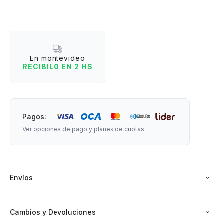
cómodo durante el día.
Ideal para salidas, viajes, paseos o uso diario.
¿Por qué la necesitás?
- Con un montón de bolsillos y compartimientos para
En montevideo
organizar todo.
RECIBILO EN 2 HS
- Permiten organizar celular, billetera, llaves y accesorios.
- Se adapta cómodamente para usar cruzado o al hombro.
- Diseñado para acompañarte en el día a día.
Pagos:
Medidas: 15 cm de ancho x 20 cm de largo x 6 cm de
Ver opciones de pago y planes de cuotas
espesor.
Envíos
Cambios y Devoluciones