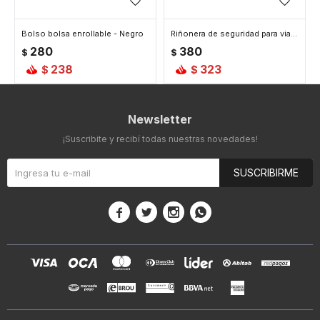
Bolso bolsa enrollable - Negro
Riñonera de seguridad para viaje - Negro
280
380
$
$
238
323
$
$
Newsletter
¡Suscribite y recibí todas nuestras novedades!
SUSCRIBIRME



