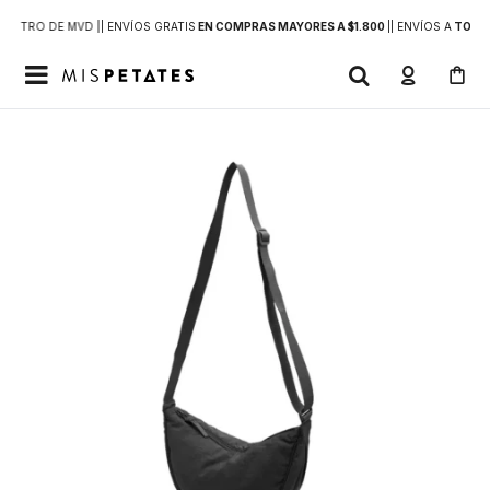
DENTRO DE MVD |
| ENVÍOS GRATIS
EN COMPRAS MAYORES A $1.800
|
| ENVÍOS A
TODO 
