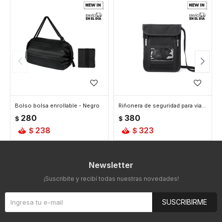
Bolso bolsa enrollable - Negro
Riñonera de seguridad para viaje - Negro
280
380
$
$
238
323
$
$
Newsletter
¡Suscribite y recibí todas nuestras novedades!
SUSCRIBIRME