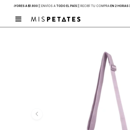
PRAS MAYORES A $1.800
|
| ENVÍOS A
TODO EL PAÍS
|
| RECIBÍ TU COMPRA
EN 2 HORAS
