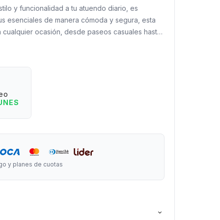
ilo y funcionalidad a tu atuendo diario, es
 tus esenciales de manera cómoda y segura, esta
ra cualquier ocasión, desde paseos casuales hasta
o:
 tus básicos.
 ocasión.
eo
s tus atuendos.
LUNES
rgo x 17 cm de ancho x 9 cm de fuelle.
o (max) x 3 cm de ancho.
go y planes de cuotas