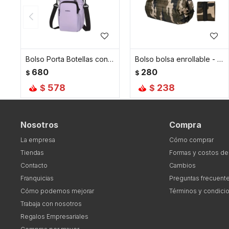
Bolso Porta Botellas con Asa y Bolsillos de Viaje - Lila
Bolso bolsa enrollable - Camuflado
680
280
$
$
578
238
$
$
Nosotros
Compra
La empresa
Cómo comprar
Tiendas
Formas y costos de
Contacto
Cambios
Franquicias
Preguntas frecuent
Cómo podemos mejorar
Términos y condici
Trabaja con nosotros
Regalos Empresariales