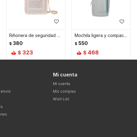
Riñonera de seguridad para viaje - Beige
Mochila ligera y compacta de viaje 10L gris - Gris
380
550
$
$
323
468
$
$
Mi cuenta
Mi cuenta
 envío
Mis compras
Wish List
es
ones