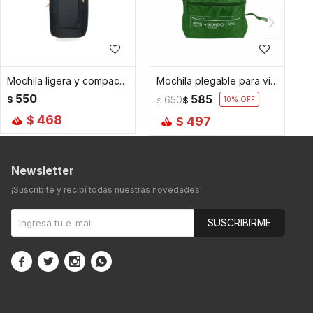
Mochila ligera y compacta 10L negra - Negro
Mochila plegable para viajar - Verde
550
585
$
650
$
10
$
468
$
497
$
Newsletter
¡Suscribite y recibí todas nuestras novedades!
SUSCRIBIRME



