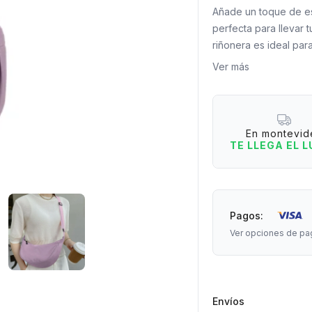
Añade un toque de est
perfecta para llevar
riñonera es ideal pa
salidas nocturnas.
Ver más
4 razones para tenerl
- Perfecta para llevar
- Ideal para cualquier
En montevid
- Funcional para todo
TE LLEGA EL 
- Tira adaptable.
Medidas:
Riñonera: 30 cm de la
Pagos:
Cinta: 90 cm de larg
Ver opciones de pa
Envíos