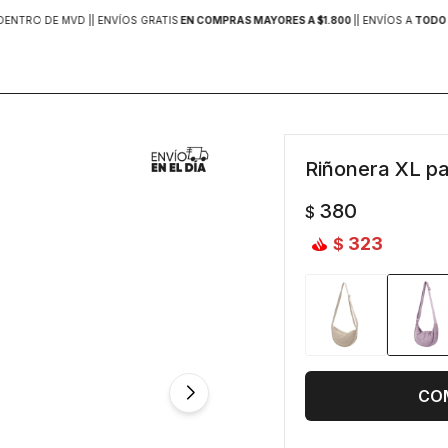
DENTRO DE MVD |
| ENVÍOS GRATIS
EN COMPRAS MAYORES A $1.800
|
| ENVÍOS A
TODO 
Riñonera XL par
380
$
323
$
CO