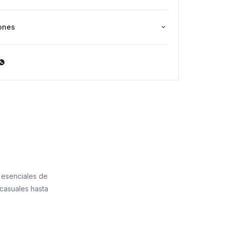
ones

s esenciales de
casuales hasta