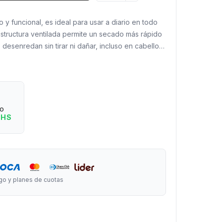
 y funcional, es ideal para usar a diario en todo
estructura ventilada permite un secado más rápido
 desenredan sin tirar ni dañar, incluso en cabello
L FRIZZ!
antar?
 con mango de madera natural.
e desenredan sin dolor.
eo
ideal para usar con secador.
 HS
 fácil de colgar gracias a su cordón de silicona.
blanco, azul marino, rosa y verde.
rgo x 7 cm de ancho.
adera + cuerpo de plástico con cerdas de
go y planes de cuotas