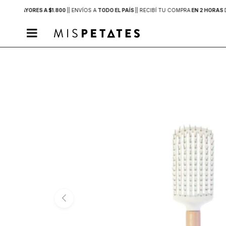
PRAS MAYORES A $1.800
|
| ENVÍOS A
TODO EL PAÍS
|
| RECIBÍ TU COMPRA
EN 2 HORAS
