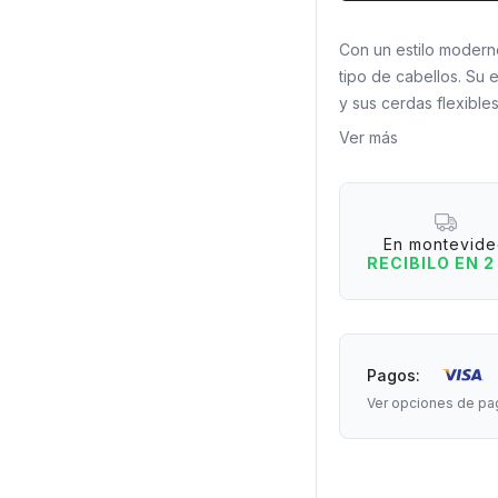
Con un estilo moderno
tipo de cabellos. Su 
y sus cerdas flexibles
mojado. ¡OLVIDATE DE
Ver más
¿Por qué te va a enc
– Diseño ergonómico
– Cerdas flexibles qu
En montevid
– Cabezal ventilado: 
RECIBILO EN 2
– Ligero, resistente y
Colores disponibles: 
Medidas: 23 cm de la
Pagos:
Material: mango de m
Ver opciones de pa
plástico.