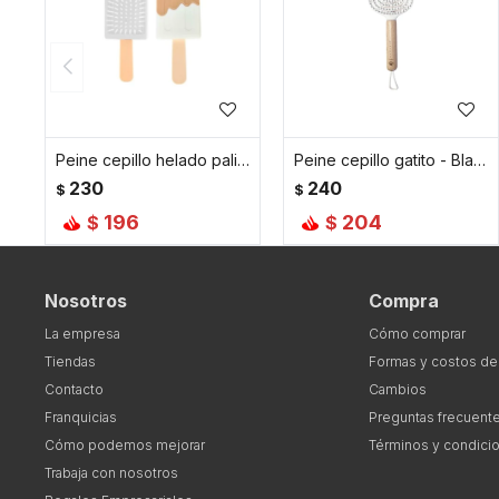
Peine cepillo helado palito - Blanco
Peine cepillo gatito - Blanco
230
240
$
$
196
204
$
$
Nosotros
Compra
La empresa
Cómo comprar
Tiendas
Formas y costos de
Contacto
Cambios
Franquicias
Preguntas frecuent
Cómo podemos mejorar
Términos y condici
Trabaja con nosotros