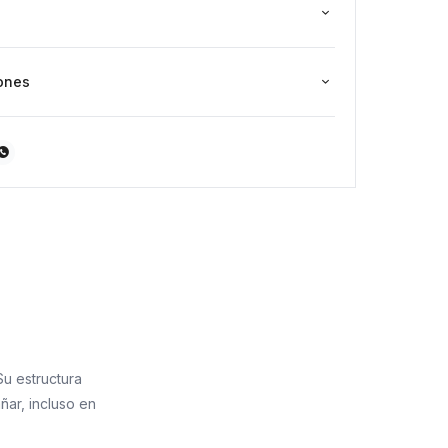
ones

Su estructura
ñar, incluso en