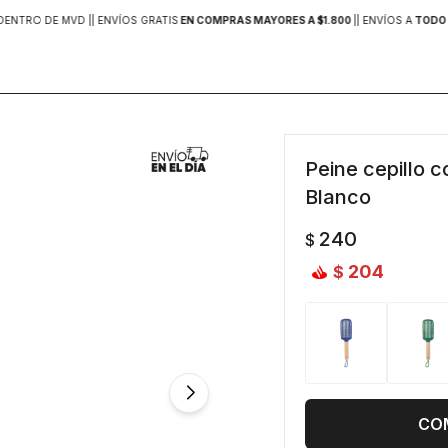
DENTRO DE MVD |
| ENVÍOS GRATIS
EN COMPRAS MAYORES A $1.800
|
| ENVÍOS A
TODO 
Peine cepillo 
Blanco
240
$
204
$
CO