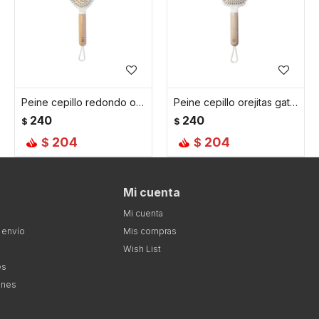
Peine cepillo redondo orejitas gato - Blanco
Peine cepillo orejitas gato - Blanco
240
240
$
$
204
204
$
$
Mi cuenta
Mi cuenta
 envío
Mis compras
Wish List
es
ones