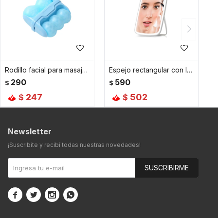
Rodillo facial para masaje frío - Blanco
Espejo rectangular con luz led y pie de apoyo - Blanco
290
590
$
$
247
502
$
$
Newsletter
¡Suscribite y recibí todas nuestras novedades!
SUSCRIBIRME



