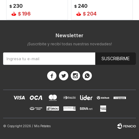
230
240
$
$
196
204
$
$
Newsletter
¡Suscribite y recibí todas nuestras novedades!
SUSCRIBIRME




© Copyright 2026 / Mis Petates