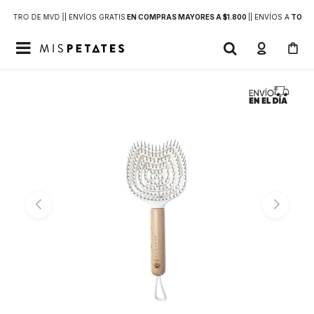
DENTRO DE MVD |
| ENVÍOS GRATIS
EN COMPRAS MAYORES A $1.800
|
| ENVÍOS A
TODO 
