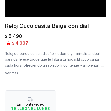
Reloj Cuco casita Beige con dial
5.490
$
4.667
$
Reloj de pared con un diseño moderno y minimalista ideal
para darle ese toque que le falta a tu hogar.El cuco canta
cada hora, ofreciendo un sonido lírico, tenue y ambiental…
Como si te encontraras en la misma selva negra y ¡El péndulo
Ver más
también es silencioso!
- Material: ABS
- Medida: 40 cm altura x 8 cm profundidad x 21 cm ancho.
- Funciona con 3 pilas AA (no incluídas)
En montevideo
TE LLEGA EL LUNES