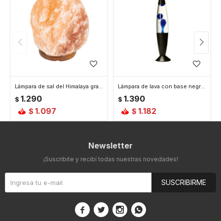
Lámpara de sal del Himalaya grande
Lámpara de lava con base negra - Azul
1.290
1.390
$
$
1.097
1.182
$
$
Newsletter
¡Suscribite y recibí todas nuestras novedades!
SUSCRIBIRME



