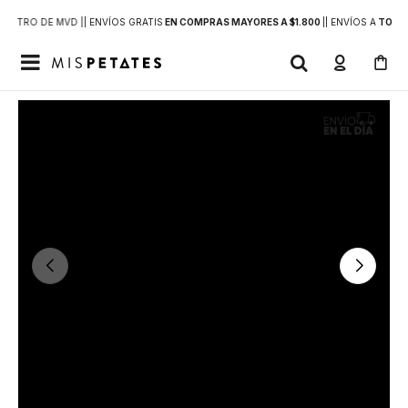
DENTRO DE MVD |
| ENVÍOS GRATIS
EN COMPRAS MAYORES A $1.800
|
| ENVÍOS A
TODO 
