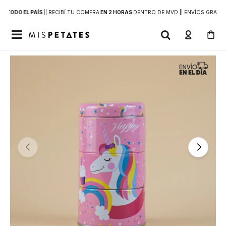
 A
TODO EL PAÍS
|
| RECIBÍ TU COMPRA
EN 2 HORAS
DENTRO DE MVD |
| ENVÍOS GRATIS
