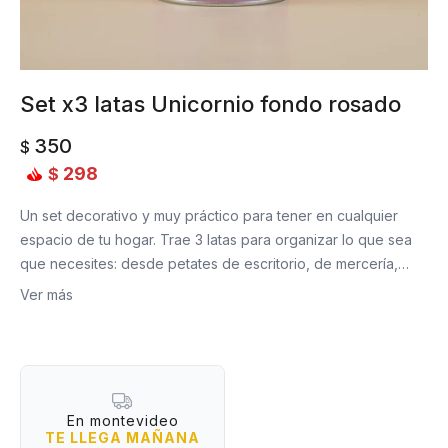
Set x3 latas Unicornio fondo rosado
350
$
298
$
Un set decorativo y muy práctico para tener en cualquier
espacio de tu hogar. Trae 3 latas para organizar lo que sea
que necesites: desde petates de escritorio, de mercería,
accesorios y, obvio, ¡dulces y caramelos!
Ver más
Material: lata
Medidas:
Armado: 15 cm (alto) x 8,5 cm (diámetro)
Cada lata: 4,5 cm (alto) x 8,5 cm (diámetro)
En montevideo
TE LLEGA MAÑANA