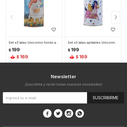
Set x3 latas Unicornio fondo azul
Set x3 latas apilables Unicornio fondo blanco
199
199
$
$
169
169
$
$
Newsletter
¡Suscribite y recibí todas nuestras novedades!
SUSCRIBIRME



