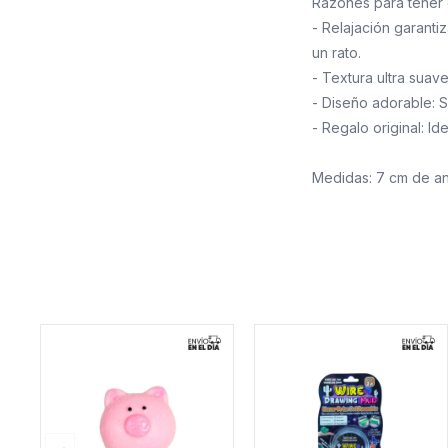
Razones para tener e
- Relajación garantiz
un rato.
- Textura ultra suav
- Diseño adorable: S
- Regalo original: I
Medidas: 7 cm de a