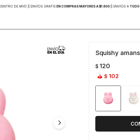
DENTRO DE MVD |
| ENVÍOS GRATIS
EN COMPRAS MAYORES A $1.800
|
| ENVÍOS A
TODO 
Squishy amans
120
$
102
$
CO