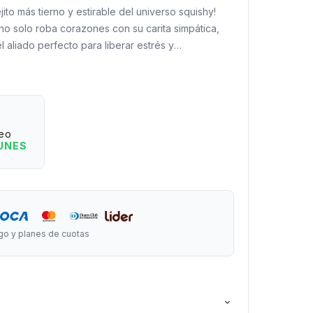
ito más tierno y estirable del universo squishy!
o solo roba corazones con su carita simpática,
l aliado perfecto para liberar estrés y
 apretarlo.
 tuyo:
da: Apretalo una y otra vez para aliviar la
 simplemente distraerte un rato.
eo
: Fabricado con un material blando, esponjoso y
LUNES
cto.
 forma de conejito lo hace irresistible para todas
al para chicos, grandes, fanáticos de lo kawaii o
 mimo en su día.
go y planes de cuotas
cho