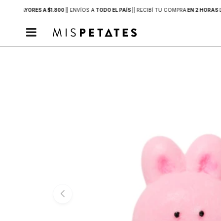
PRAS MAYORES A $1.800
|
| ENVÍOS A
TODO EL PAÍS
|
| RECIBÍ TU COMPRA
EN 2 HORAS
