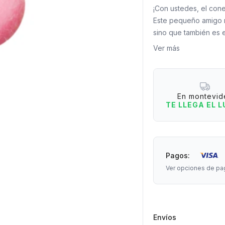
¡Con ustedes, el conej
Este pequeño amigo n
sino que también es e
entretenerte con solo
Ver más
Razones para tener el
- Relajación garantiza
ansiedad, el estrés o
En montevid
- Textura ultra suave
TE LLEGA EL 
súper agradable al ta
- Diseño adorable: Su
las edades.
- Regalo original: Ide
Pagos:
quienes necesiten un
Ver opciones de pa
Medidas: 7 cm de an
Envíos