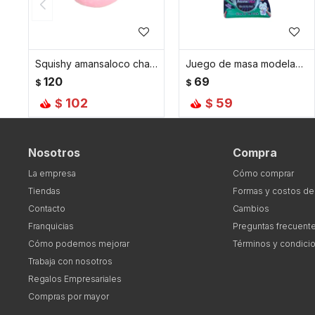
Squishy amansaloco chanchito - Rosa
Juego de masa modeladora slime incandescente
120
69
$
$
102
59
$
$
Nosotros
Compra
La empresa
Cómo comprar
Tiendas
Formas y costos de
Contacto
Cambios
Franquicias
Preguntas frecuent
Cómo podemos mejorar
Términos y condici
Trabaja con nosotros
Regalos Empresariales
Compras por mayor