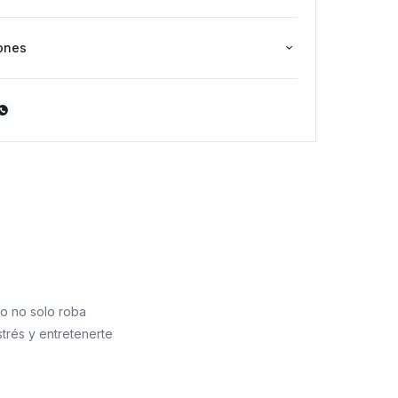
ones

go no solo roba
strés y entretenerte