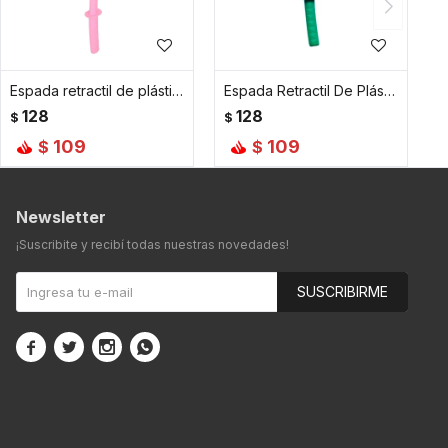
Espada retractil de plástico de 75 cm de largo - Rosada
Espada Retractil De Plástico - Celeste
128
128
$
$
109
109
$
$
Newsletter
¡Suscribite y recibí todas nuestras novedades!
SUSCRIBIRME



