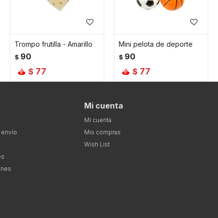
Trompo frutilla - Amarillo
Mini pelota de deporte
90
90
$
$
77
77
$
$
Mi cuenta
Mi cuenta
 envío
Mis compras
Wish List
es
ones