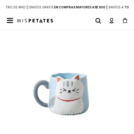
DENTRO DE MVD |
| ENVÍOS GRATIS
EN COMPRAS MAYORES A $1.800
|
| ENVÍOS A
TODO 
