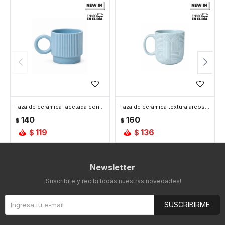
Taza de cerámica facetada con asa circular - Celeste
Taza de cerámica textura arcos - Celeste
140
160
$
$
119
136
$
$
Newsletter
¡Suscribite y recibí todas nuestras novedades!
SUSCRIBIRME