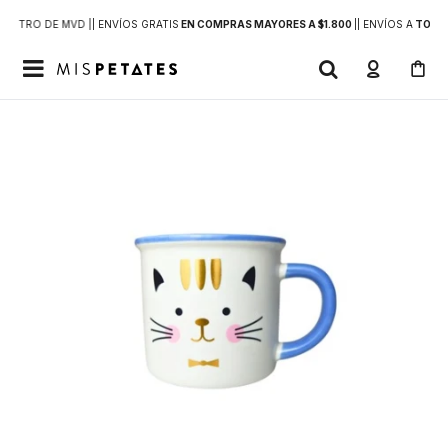
DENTRO DE MVD |
| ENVÍOS GRATIS
EN COMPRAS MAYORES A $1.800
|
| ENVÍOS A
TODO 
