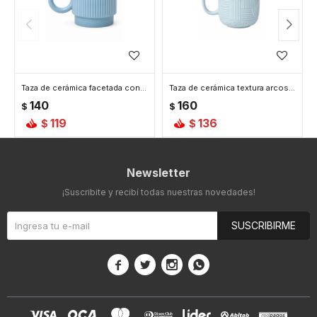
Taza de cerámica facetada con asa circular - Celeste
Taza de cerámica textura arcos - Celeste
140
160
$
$
119
136
$
$
Newsletter
¡Suscribite y recibí todas nuestras novedades!
SUSCRIBIRME



