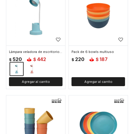
Lámpara veladora de escritorio con portalápices - Celeste
Pack de 6 bowls multiuso
520
442
220
187
$
$
$
$