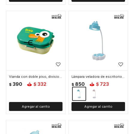
Vianda con doble piso, division y condimentero - Verde
Lámpara veladora de escritorio gatito - Celeste
390
332
850
723
$
$
$
$