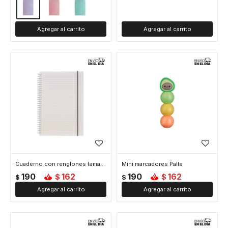
Cuaderno con renglones tamaño B5
Mini marcadores Palta
190
162
190
162
$
$
$
$