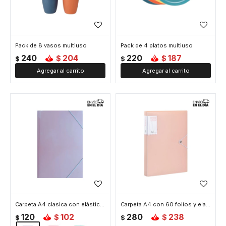
Pack de 8 vasos multiuso
Pack de 4 platos multiuso
240
204
220
187
$
$
$
$
Carpeta A4 clasica con elástico 36x25cm - Lila
Carpeta A4 con 60 folios y elastico - Rosado
120
102
280
238
$
$
$
$