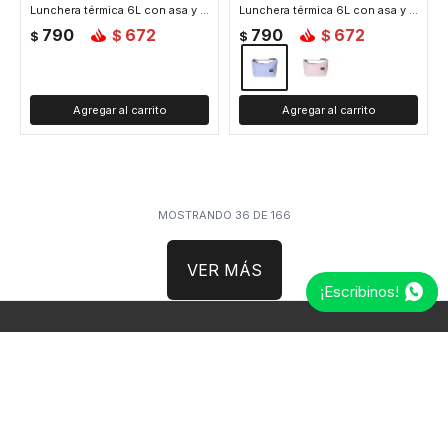
Lunchera térmica 6L con asa y correa ajustable - Verde
Lunchera térmica 6L con asa y correa para colgar 23x14x20cm - Lila
790
672
790
672
$
$
$
$
MOSTRANDO
36
DE
166
VER MÁS
¡Escribinos!
Newsletter
¡Suscribite y recibí todas nuestras novedades!
SUSCRIBIRME