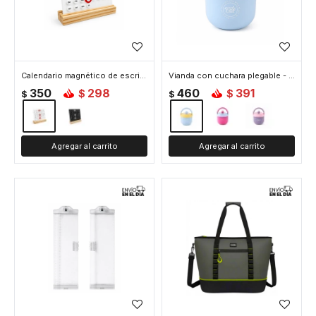
Calendario magnético de escritorio 13x15cm - Blanco
Vianda con cuchara plegable - Celeste
350
298
460
391
$
$
$
$