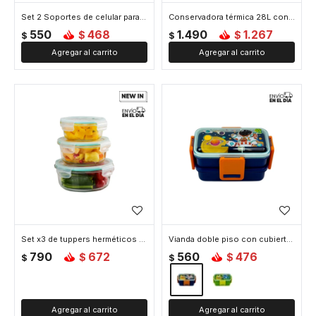
Set 2 Soportes de celular para computadora - 8x31cm
Conservadora térmica 28L con asa y correa ajustable 51x24x34cm - Verde
550
468
1.490
1.267
$
$
$
$
Set x3 de tuppers herméticos de vidrio
Vianda doble piso con cubiertos, division y tapa - Azul
790
672
560
476
$
$
$
$