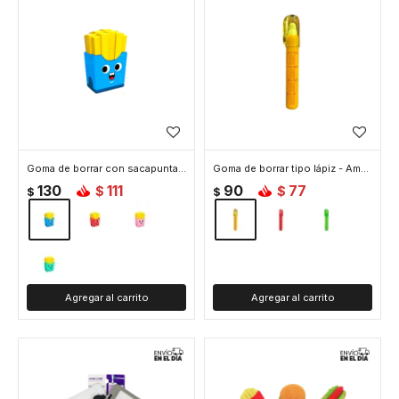
Goma de borrar con sacapuntas - Celeste
Goma de borrar tipo lápiz - Amarillo
130
111
90
77
$
$
$
$