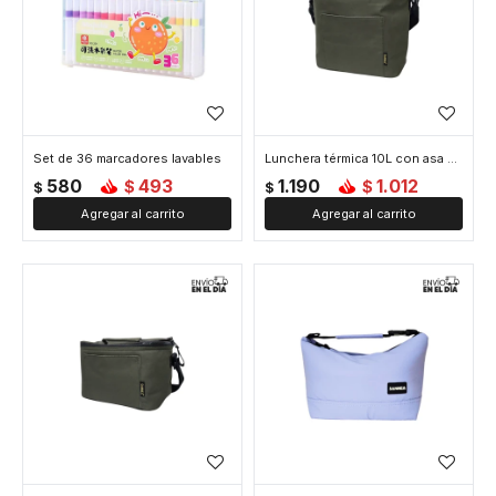
Set de 36 marcadores lavables
Lunchera térmica 10L con asa y correa ajustable - Verde
580
493
1.190
1.012
$
$
$
$