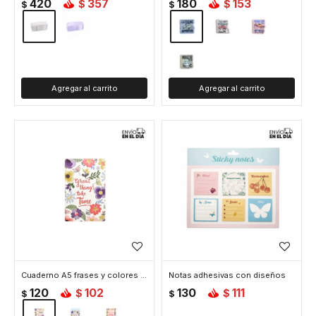
420
357
180
153
$
$
$
$
Cuaderno A5 frases y colores - Blanco
Notas adhesivas con diseños
120
102
130
111
$
$
$
$