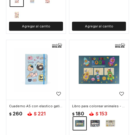
Cuaderno A5 con elastico gatito - Celeste
Libro para colorear animales - Azul
260
221
180
153
$
$
$
$