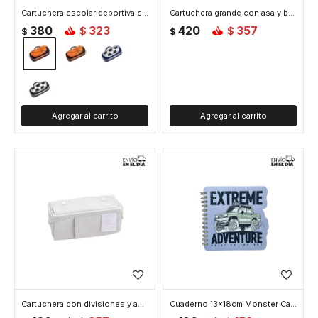
Cartuchera escolar deportiva con compartimentos - Basket Azul
Cartuchera grande con asa y bolsillo inferior 21x12x9cm - Verde
380
323
420
357
$
$
$
$
Cartuchera con divisiones y apertura completa - Gris
Cuaderno 13x18cm Monster Car - Celeste