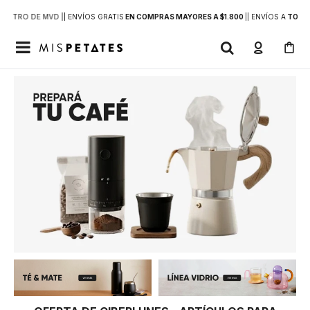
DENTRO DE MVD |
| ENVÍOS GRATIS
EN COMPRAS MAYORES A $1.800
|
| ENVÍOS A
TODO 
