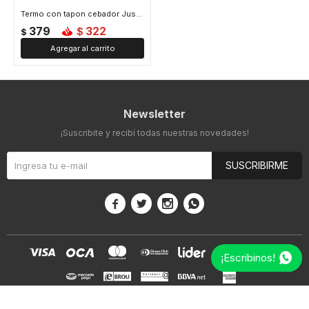
Termo con tapon cebador Just Love 350 ml - Azul
379
322
$
$
Newsletter
¡Suscribite y recibí todas nuestras novedades!
SUSCRIBIRME




¡Escribinos!