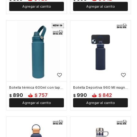
Botella térmica 600ml con tapa rosca y asa - Azul
Botella Deportiva 960 Ml magnética para celular - Azul
890
757
990
842
$
$
$
$