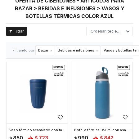
OFERTA DE CIBERLUNES - ARTÍCULOS PARA
BAZAR > BEBIDAS E INFUSIONES > VASOS Y
BOTELLAS TÉRMICAS COLOR AZUL
Recientes
Filtrando por:
Bazar
Bebidas e infusiones
Vasos y botellas té
Vaso térmico acanalado con tapa 450ml - Azul
Botella térmica 950ml con asa - Azul
850
723
990
842
$
$
$
$