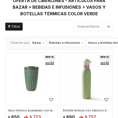
OFERTA DE CIBERLUNES - ARTÍCULOS PARA
BAZAR > BEBIDAS E INFUSIONES > VASOS Y
BOTELLAS TÉRMICAS COLOR VERDE
Recientes
Filtrando por:
Bazar
Bebidas e infusiones
Vasos y botellas té
Vaso térmico acanalado con tapa 450ml - Verde
Botella térmica con elástico de agarre 700ml - Verde
850
723
890
757
$
$
$
$