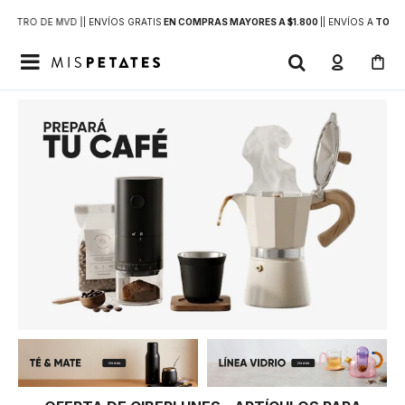
DENTRO DE MVD |
| ENVÍOS GRATIS
EN COMPRAS MAYORES A $1.800
|
| ENVÍOS A
TODO 
