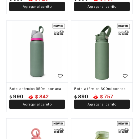
Botella térmica 950ml con asa - Verde
Botella térmica 600ml con tapa rosca y asa - Verde
990
842
890
757
$
$
$
$