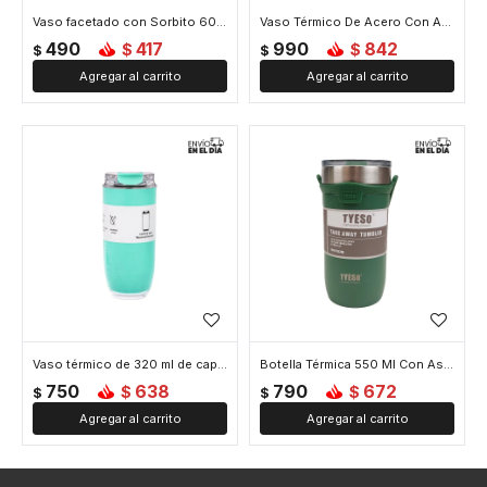
Vaso facetado con Sorbito 600ml - Verde
Vaso Térmico De Acero Con Asa 1200 ML - Verde
490
417
990
842
$
$
$
$
Vaso térmico de 320 ml de capacidad - Verde
Botella Térmica 550 Ml Con Asa De Silicona - Verde
750
638
790
672
$
$
$
$