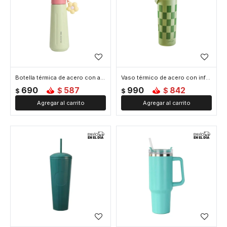
Botella térmica de acero con asa y colgante de flor 450ml - Verde
Vaso térmico de acero con infusor y asa - 610ml - Verde
690
587
990
842
$
$
$
$