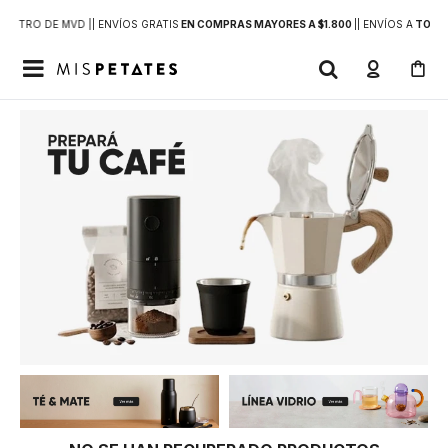
DENTRO DE MVD |
| ENVÍOS GRATIS
EN COMPRAS MAYORES A $1.800
|
| ENVÍOS A
TODO 
