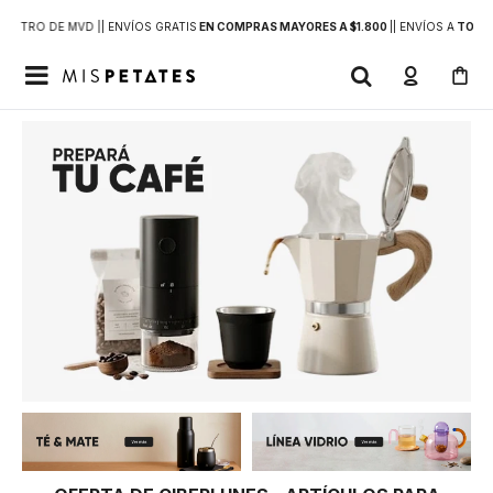
DENTRO DE MVD |
| ENVÍOS GRATIS
EN COMPRAS MAYORES A $1.800
|
| ENVÍOS A
TODO 
