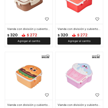
Vianda con división y cubiertos 18x14x8cm Tostada - Marron
Vianda con división y cubiertos 18x13x7cm Papas Fritas - Rojo
320
272
320
272
$
$
$
$
Vianda con división y cubiertos 17x15x8cm Hamburguesa - Amarillo
Vianda con división y cubiertos 17x16x8cm Cupcake - Rosado