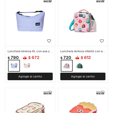
Lunchera térmica 6L con asa y correa para colgar 23x14x20cm - Lila
Lunchera térmica infantil con asa y correa ajustable - Rosado
790
672
720
612
$
$
$
$