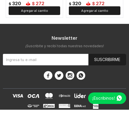
320
272
320
272
$
$
$
$
Newsletter
¡Suscribite y recibí todas nuestras novedades!
SUSCRIBIRME




¡Escribinos!
© Copyright 2026 / Mis Petates