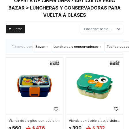
OFERTA DE CIBERLUNES - ARTÍCULOS PARA
BAZAR > LUNCHERAS Y CONSERVADORAS PARA
VUELTA A CLASES
Recientes
Filtrando por:
Bazar
Luncheras y conservadoras
Fechas espec
Vianda doble piso con cubiertos, division y tapa - Azul
Vianda con doble piso, division y condimentero - Verde
560
476
390
332
$
$
$
$