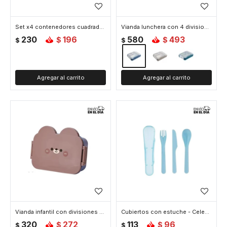
Set x4 contenedores cuadrados apilables - Multicolor
Vianda lunchera con 4 divisiones - Azul
230
196
580
493
$
$
$
$
Vianda infantil con divisiones - Celeste
Cubiertos con estuche - Celeste
320
272
113
96
$
$
$
$