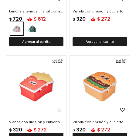
Lunchera térmica infantil con asa y correa ajustable - Rosado
Vianda con división y cubiertos 18x14x8cm Tostada - Marron
720
612
320
272
$
$
$
$
Vianda con división y cubiertos 18x13x7cm Papas Fritas - Rojo
Vianda con división y cubiertos 17x15x8cm Hamburguesa - Amarillo
320
272
320
272
$
$
$
$