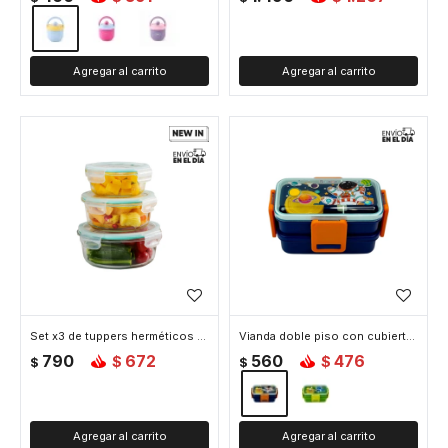
Set x3 de tuppers herméticos de vidrio
Vianda doble piso con cubiertos, division y tapa - Azul
790
672
560
476
$
$
$
$