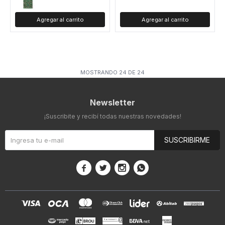
MOSTRANDO
24
DE
24
Newsletter
¡Suscribite y recibí todas nuestras novedades!
SUSCRIBIRME



