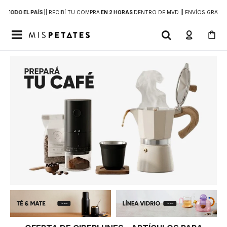
 A
TODO EL PAÍS
|
| RECIBÍ TU COMPRA
EN 2 HORAS
DENTRO DE MVD |
| ENVÍOS GRATIS
