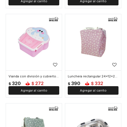
Vianda con división y cubiertos 17x16x8cm Cupcake - Rosado
Lunchera rectangular 24x12x22 cm con asa - Rosado
320
272
390
332
$
$
$
$