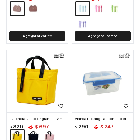
Lunchera unicolor grande - Amarillo
Vianda rectangular con cubiertos
820
697
290
247
$
$
$
$