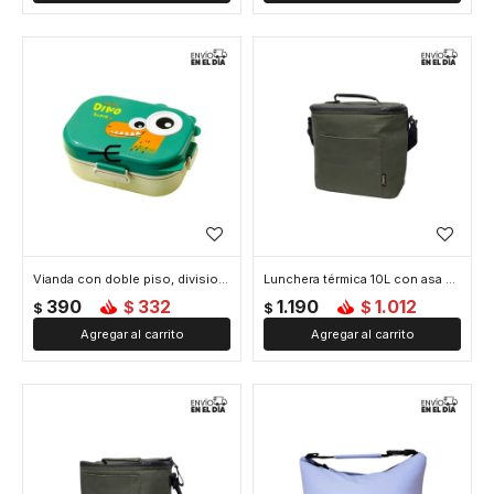
Vianda con doble piso, division y condimentero - Verde
Lunchera térmica 10L con asa y correa ajustable - Verde
390
332
1.190
1.012
$
$
$
$