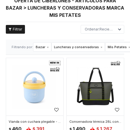
OFERTA DE CIBERLUNES - ARTÍCULOS PARA
BAZAR > LUNCHERAS Y CONSERVADORAS MARCA
MIS PETATES
Recientes
Filtrando por:
Bazar
Luncheras y conservadoras
Mis Petates
Vianda con cuchara plegable - Celeste
Conservadora térmica 28L con asa y correa ajustable 51x24x34cm - Verde
460
391
1.490
1.267
$
$
$
$