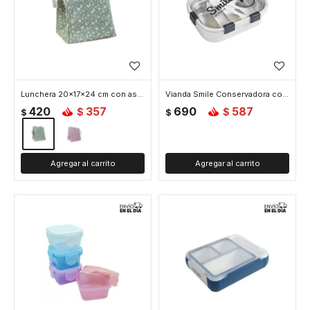
Lunchera 20x17x24 cm con asa - Gris
Vianda Smile Conservadora con divisiones - Blanco
420
357
690
587
$
$
$
$