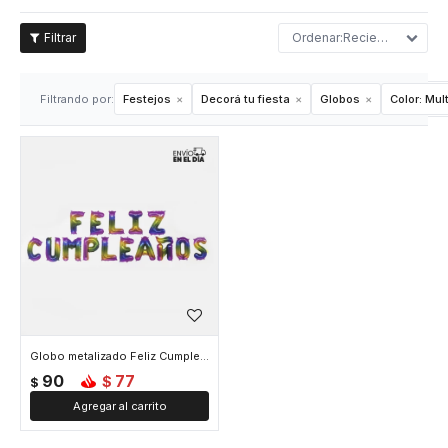
Recientes
Filtrando por:
Festejos
Decorá tu fiesta
Globos
Color:
Mult
Globo metalizado Feliz Cumpleaños - Multicolor
90
77
$
$