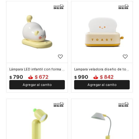
Lámpara LED infantil con forma de gatito de silicona - Amarillo
Lampara veladora diseño de tostadora - Amarillo
790
672
990
842
$
$
$
$