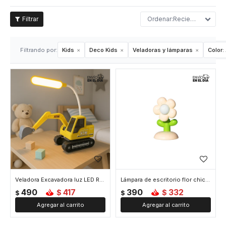
Recientes
Filtrando por:
Kids
Deco Kids
Veladoras y lámparas
Color:
Veladora Excavadora luz LED Recargable - Amarillo
Lámpara de escritorio flor chica - Amarillo
490
417
390
332
$
$
$
$