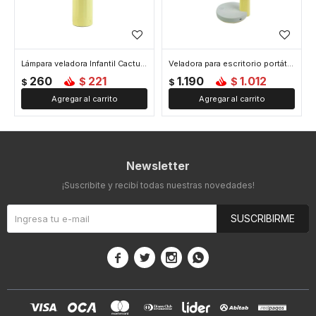
Lámpara veladora Infantil Cactus Usb - Amarillo
Veladora para escritorio portátil - Amarillo
260
221
1.190
1.012
$
$
$
$
Newsletter
¡Suscribite y recibí todas nuestras novedades!
SUSCRIBIRME



