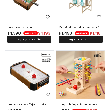
Futbolito de mesa
Mini Jardín en Miniatura para Armar
1.590
1.193
1.490
1.118
$
$
$
$
Juego de mesa Tejo con aire
Juego de ingenio de madera