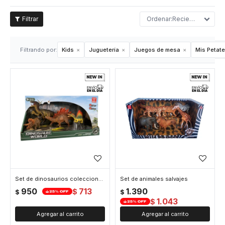
Recientes
Filtrando por:
Kids
Juguetería
Juegos de mesa
Mis Petat
Set de dinosaurios coleccionables
Set de animales salvajes
950
713
1.390
$
$
$
1.043
$