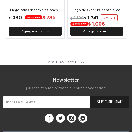
Juego para armar expresiones faciales con los dados
Juego de aventura espacial con pista de autitos
380
285
1.341
$
$
1.490
$
10
$
1.006
$
MOSTRANDO
22
DE
22
Newsletter
¡Suscribite y recibí todas nuestras novedades!
SUSCRIBIRME



