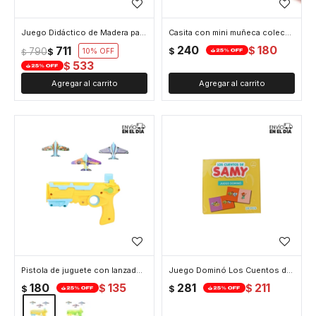
Juego Didáctico de Madera para Aprender Números
Casita con mini muñeca coleccionable
240
180
711
$
790
$
$
10
$
533
$
Pistola de juguete con lanzadores - Amarillo
Juego Dominó Los Cuentos de Samy 28 piezas
180
135
281
211
$
$
$
$