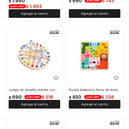
1.990
990
743
$
$
$
1.493
$
Juego de desafío mental con cuerdas
Puzzle didáctico tetris de Animales
690
518
450
338
$
$
$
$