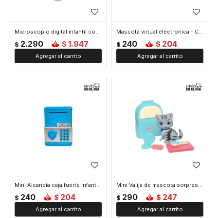
Microscopio digital infantil con pantalla - Celeste
Mascota virtual electronica - Celeste
2.290
1.947
240
204
$
$
$
$
Mini Alcancía caja fuerte infantil - Celeste
Mini Valija de mascota sorpresa - Celeste
240
204
290
247
$
$
$
$