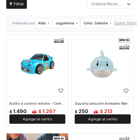
Recientes
Quitar filtros
Filtrando por:
Kids
Juguetería
Color:
Celeste
Autito a control remoto - Celeste
Squishy peluche Animales Marinos - Celeste
1.490
1.267
250
213
$
$
$
$