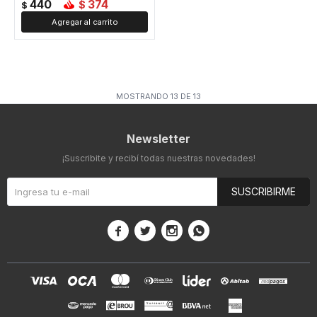
440
374
$
$
MOSTRANDO
13
DE
13
Newsletter
¡Suscribite y recibí todas nuestras novedades!
SUSCRIBIRME



