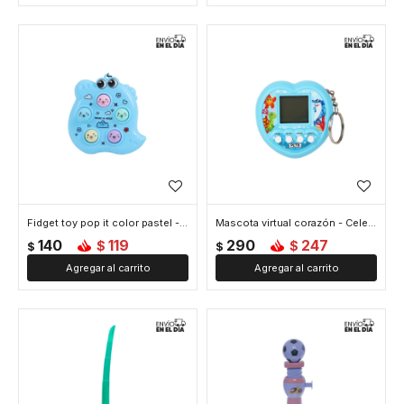
Fidget toy pop it color pastel - Celeste
Mascota virtual corazón - Celeste
140
119
290
247
$
$
$
$