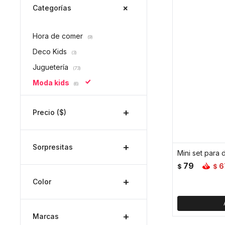
Categorías
Hora de comer
(9)
Deco Kids
(3)
Juguetería
(73)
Moda kids
(6)
Precio
($)
Sorpresitas
Mini set para 
79
6
$
$
Color
Marcas