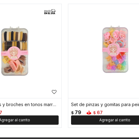
Set de gomitas y broches en tonos marrones
79
7
67
$
$