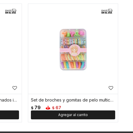
Set de pinzas y gomitas para peinados infantiles
Set de broches y gomitas de pelo multicolor
79
67
$
$