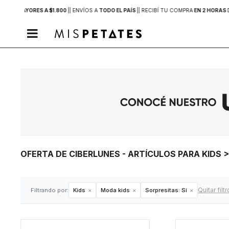
PRAS MAYORES A $1.800
|
| ENVÍOS A
TODO EL PAÍS
|
| RECIBÍ TU COMPRA
EN 2 HORAS

OFERTA DE CIBERLUNES - ARTÍCULOS PARA KIDS 
Quitar filt
Filtrando por:
Kids
Moda kids
Sorpresitas:
Si