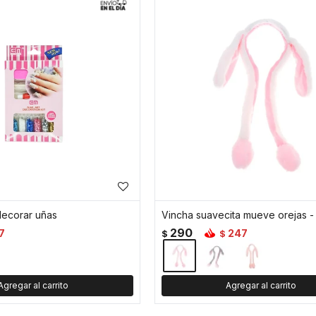
decorar uñas
Vincha suavecita mueve orejas -
290
7
247
$
$