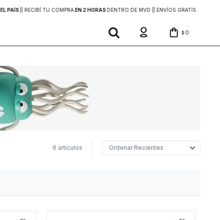
EL PAÍS
|
| RECIBÍ TU COMPRA
EN 2 HORAS
DENTRO DE MVD |
| ENVÍOS GRATIS
EN COMP
0
$
6 artículos
Recientes