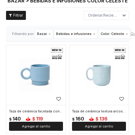
BAZAR > BEBIDAS E INFUSIONES COLOR CELESTE
Recientes
Qu
Filtrando por:
Bazar
Bebidas e infusiones
Color:
Celeste
Taza de cerámica facetada con asa circular - Celeste
Taza de cerámica textura arcos - Celeste
140
119
160
136
$
$
$
$