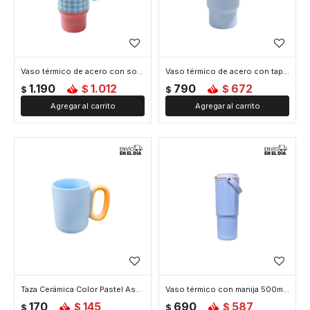
Vaso térmico de acero con sorbito y tapita - 800ml - Celeste
Vaso térmico de acero con tapa y asa - 560ml - Celeste
1.190
1.012
790
672
$
$
$
$
Taza Cerámica Color Pastel Asa Grande - Celeste
Vaso térmico con manija 500ml - Celeste
170
145
690
587
$
$
$
$