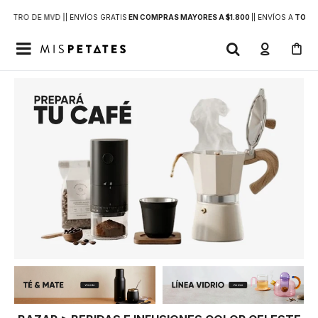
DENTRO DE MVD |
| ENVÍOS GRATIS
EN COMPRAS MAYORES A $1.800
|
| ENVÍOS A
TODO 
