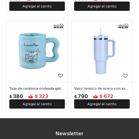
Taza de cerámica ondeada gatito - Celeste
Vaso termico de acero con asa - Celeste
380
323
790
672
$
$
$
$
Newsletter