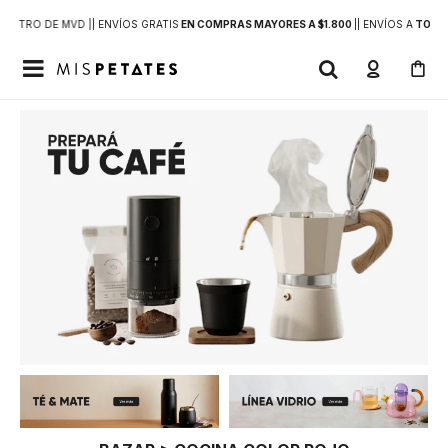
DENTRO DE MVD |
| ENVÍOS GRATIS
EN COMPRAS MAYORES A $1.800
|
| ENVÍOS A
TODO 
