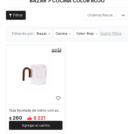
BAZAR > COCINA COLOR ROJO
Recientes
Quitar filtros
Filtrando por:
Bazar
Cocina
Color:
Rojo
Taza facetada de vidrio con asa de color - 350ml - Rojo
260
221
$
$