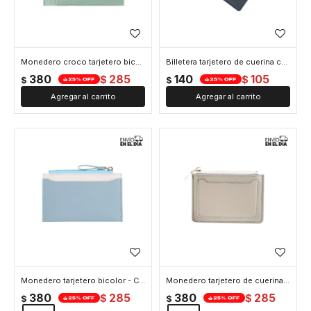
Monedero croco tarjetero bicolor - Verde
Billetera tarjetero de cuerina con botón - Negro
380
285
140
105
$
$
$
$
Monedero tarjetero bicolor - Celeste
Monedero tarjetero de cuerina - Gris
380
285
380
285
$
$
$
$