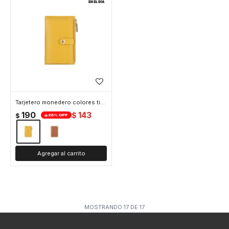
Tarjetero monedero colores tierra - Amarillo
190
143
$
$
MOSTRANDO
17
DE
17