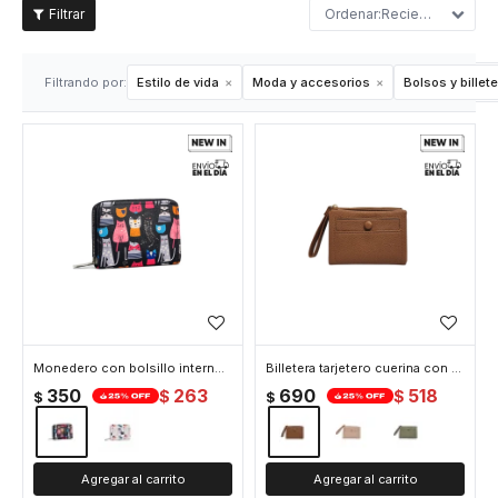
Recientes
Filtrando por:
Estilo de vida
Moda y accesorios
Bolsos y billet
Monedero con bolsillo interno - 9x14cm - Gato
Billetera tarjetero cuerina con colgante - 11x14cm - Marron
350
263
690
518
$
$
$
$