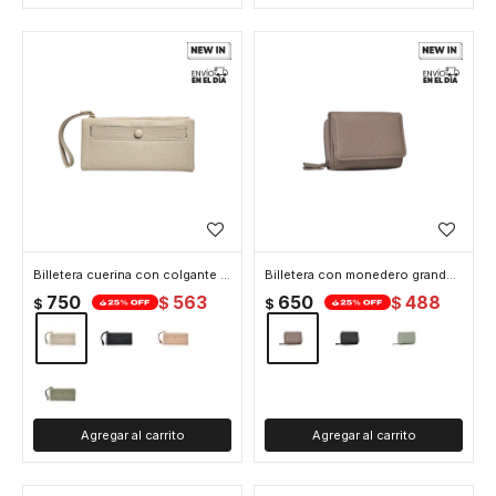
Billetera cuerina con colgante - 10x19cm - Beige
Billetera con monedero grande - 8x10x4cm - Beige
750
563
650
488
$
$
$
$