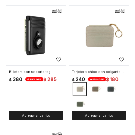
Billetera con soporte tag
Tarjetero chico con colgante de llavero - Blanco
380
285
240
180
$
$
$
$