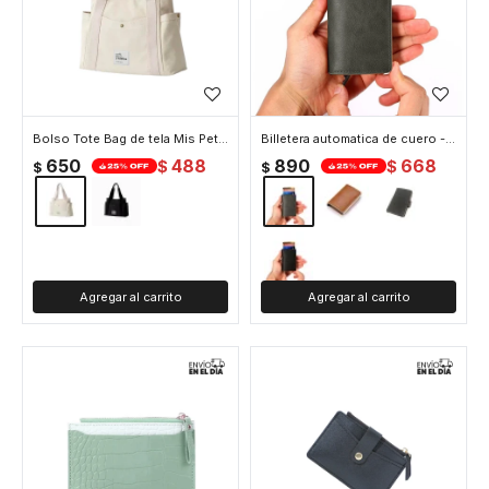
Bolso Tote Bag de tela Mis Petates - Beige
Billetera automatica de cuero - Gris
650
488
890
668
$
$
$
$