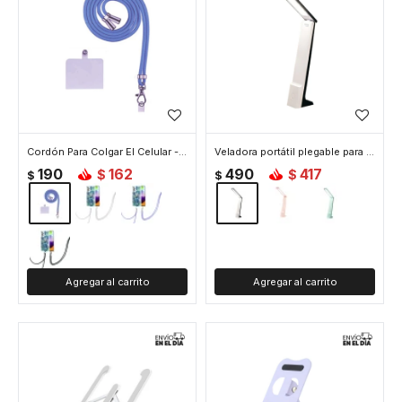
Cordón Para Colgar El Celular - Azul
Veladora portátil plegable para escritorio - Blanco
190
162
490
417
$
$
$
$