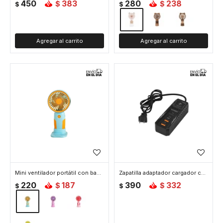
450
383
280
238
$
$
$
$
Mini ventilador portátil con base - Amarillo
Zapatilla adaptador cargador con enchufe y puertos USB x2 y tipo C x2 - Negro
220
187
390
332
$
$
$
$