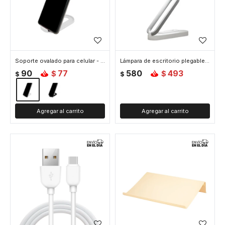
Soporte ovalado para celular - Blanco
Lámpara de escritorio plegable zigzag
90
77
580
493
$
$
$
$