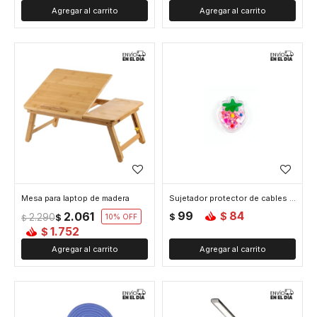
Mesa para laptop de madera
Sujetador protector de cables - Frutilla
99
84
2.061
$
2.290
$
$
10
$
1.752
$