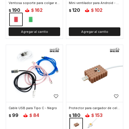
Ventosa soporte para colgar el celular - Rojo
Mini ventilador para Android - Celeste
190
162
120
102
$
$
$
$
Cable USB para Tipo C - Negro
Protector para cargador de celular - Chocolate
99
84
180
153
$
$
$
$