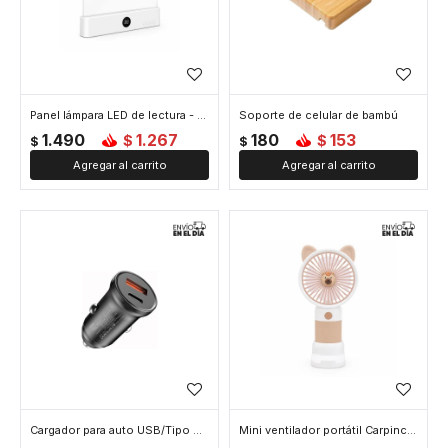
Panel lámpara LED de lectura - Blanco
Soporte de celular de bambú
1.490
1.267
180
153
$
$
$
$
Cargador para auto USB/Tipo C - Negro
Mini ventilador portátil Carpincho – recargable y con base - Blanco