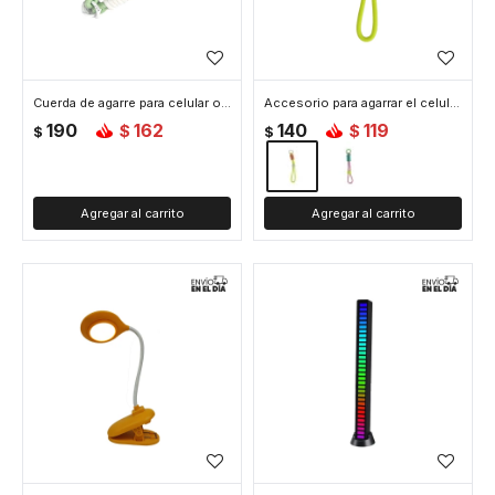
Cuerda de agarre para celular o llaves - Verde
Accesorio para agarrar el celular - Amarillo
190
162
140
119
$
$
$
$