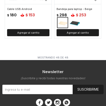
Cable USB Android
Bandeja para laptop - Beige
180
153
298
253
$
$
$
$
MOSTRANDO
48
DE
48
Newsletter
¡Suscribite y recibí todas nuestras novedades!
SUSCRIBIRME



