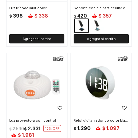
Luz trípode multicolor
Soporte con pie para celular o tablet - Negro
398
338
420
357
$
$
$
$
Luz proyectora con control
Reloj digital redondo color blanco
1.290
1.097
2.331
$
2.590
$
$
10
$
1.981
$