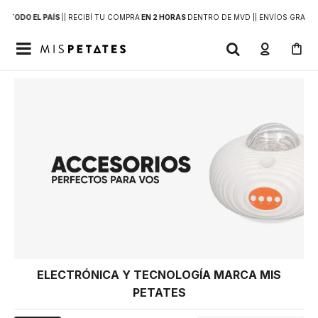
 A
TODO EL PAÍS
|
| RECIBÍ TU COMPRA
EN 2 HORAS
DENTRO DE MVD |
| ENVÍOS GRATIS

ELECTRÓNICA Y TECNOLOGÍA MARCA MIS
PETATES