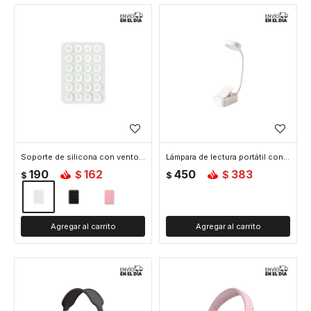
Soporte de silicona con ventosa doble para celular - Blanco
Lámpara de lectura portátil con pinza - Blanco
190
162
450
383
$
$
$
$