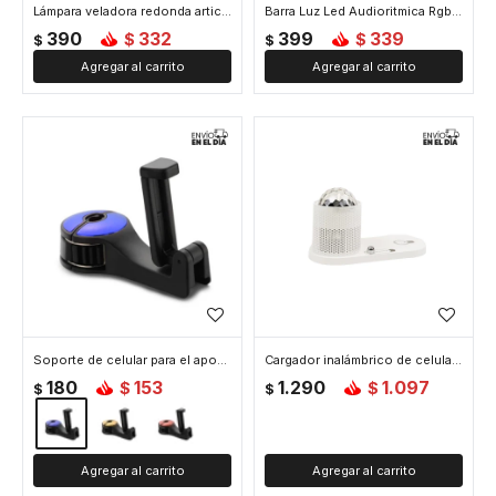
Lámpara veladora redonda articulada con base pinza - Amarilla
Barra Luz Led Audioritmica Rgb Gamer Tiktok
390
332
399
339
$
$
$
$
Soporte de celular para el apoya cabeza del auto - Azul
Cargador inalámbrico de celular con luz proyectora
180
153
1.290
1.097
$
$
$
$