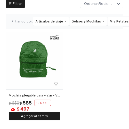
Recientes
Filtrando por:
Artículos de viaje
Bolsos y Mochilas
Mis Petates
Mochila plegable para viajar - Verde
585
650
$
10
$
497
$