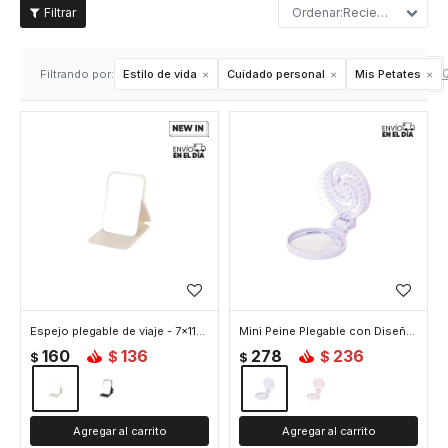
Recientes
Q
Filtrando por:
Estilo de vida
Cuidado personal
Mis Petates
Espejo plegable de viaje - 7x11cm - Blanco
Mini Peine Plegable con Diseño de Nube – Colores Pasteles Portátil para Viaje - Lila
160
136
278
236
$
$
$
$