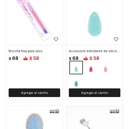
Brocha fina para ojos
Accesorio exfoliante de silicona - Celeste
68
58
68
58
$
$
$
$