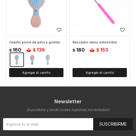
Cepillo peine de pelo y gomita - Celeste
Rascador mano extensible
160
136
180
153
$
$
$
$
Newsletter
¡Suscribite y recibí todas nuestras novedades!
SUSCRIBIRME