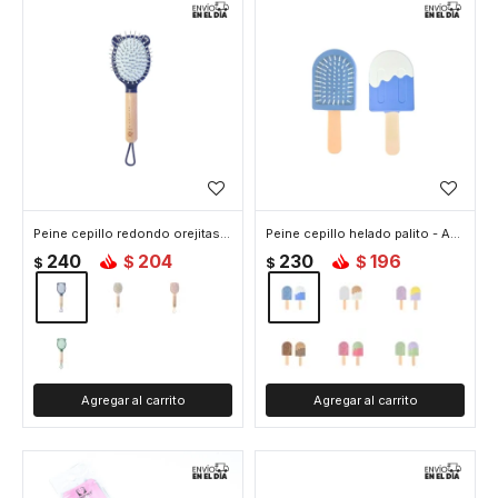
Peine cepillo redondo orejitas gato - Azul
Peine cepillo helado palito - Azul
240
204
230
196
$
$
$
$