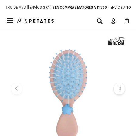
DENTRO DE MVD |
| ENVÍOS GRATIS
EN COMPRAS MAYORES A $1.800
|
| ENVÍOS A
TODO 
