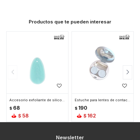
Productos que te pueden interesar
Accesorio exfoliante de silicona - Celeste
Estuche para lentes de contacto - Celeste
68
190
$
$
58
162
$
$
Newsletter