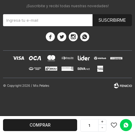
¡Suscribite y recibí todas nuestras novedades!
SUSCRIBIRME




© Copyright 2026 / Mis Petates
+
COMPRAR
Fenicio
-