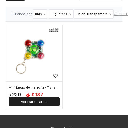
Quitar fi
Filtrando por:
Kids
Juguetería
Color:
Transparente
Mini juego de memoria - Transparente
220
187
$
$