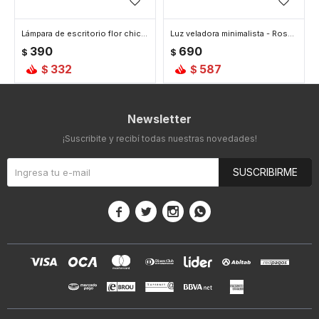
Lámpara de escritorio flor chica - Rosado
Luz veladora minimalista - Rosado
390
690
$
$
332
587
$
$
Newsletter
¡Suscribite y recibí todas nuestras novedades!
SUSCRIBIRME



