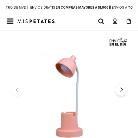
DENTRO DE MVD |
| ENVÍOS GRATIS
EN COMPRAS MAYORES A $1.800
|
| ENVÍOS A
TODO 
